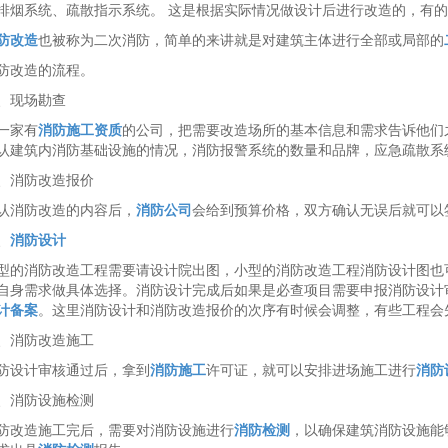
排烟系统、疏散指示系统。 这是根据实际情况做设计后进行改造的，有的
防改造
也被称为二次消防，简单的来讲就是对建筑主体进行全部或局部的
防改造的流程。
、现场勘查
一家有
消防施工资质
的公司，把需要改造场所的基本信息和需求告诉他们
认建筑内消防基础设施的情况，消防报警系统的数量和品牌，应急疏散系
、消防改造报价
认消防改造的内容后，
消防公司
会给到预算价格，双方确认无误后就可以
、
消防设计
型的消防改造工程需要请设计院出图，小型的消防改造工程消防设计图也
自身需求做具体选择。消防设计完成后如果是必查项目需要申报消防设计
计备案
。这里消防设计和消防改造报价的次序有时候会调整，有些工程会
、消防改造施工
防设计审核通过后，拿到
消防施工
许可证，就可以安排进场施工进行
消防
、消防设施检测
防改造施工完后，需要对消防设施进行
消防检测
，以确保建筑消防设施能