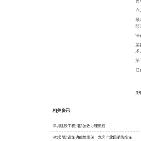
要
六
最
防
法
第
术
第
任
关
相关资讯
深圳建设工程消防验收办理流程
深圳消防设施功能性维保，龙岗产业园消防维保