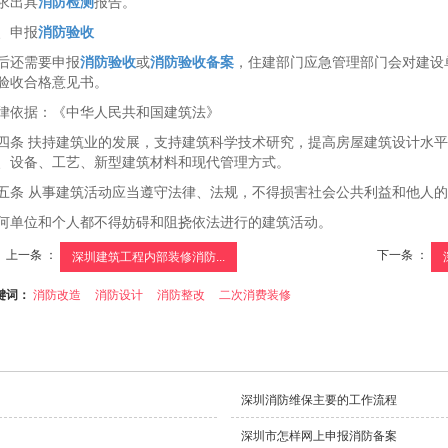
求出具
消防检测
报告。
、申报
消防验收
后还需要申报
消防验收
或
消防验收备案
，住建部门应急管理部门会对建设
验收合格意见书。
律依据：《中华人民共和国建筑法》
四条 扶持建筑业的发展，支持建筑科学技术研究，提高房屋建筑设计水
、设备、工艺、新型建筑材料和现代管理方式。
五条 从事建筑活动应当遵守法律、法规，不得损害社会公共利益和他人
何单位和个人都不得妨碍和阻挠依法进行的建筑活动。
上一条 ：
下一条 ：
深圳建筑工程内部装修消防...
键词：
消防改造
消防设计
消防整改
二次消费装修
深圳消防维保主要的工作流程
深圳市怎样网上申报消防备案