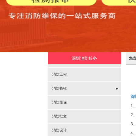
深圳消防服务
您
消防工程
消防验收
深
- 消火栓系统验收
消防维保
1
2
- 工程消防验收
消防批文
3
消防设计
4