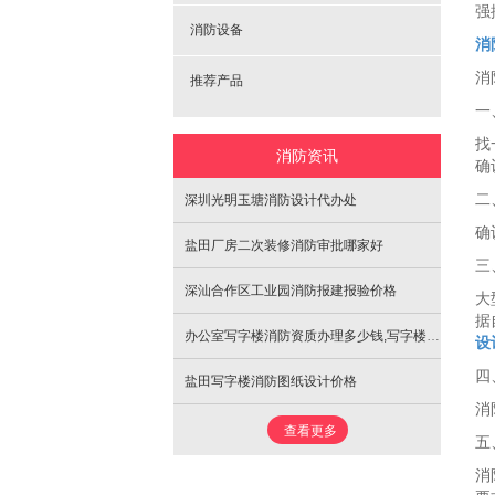
强
消防设备
消
消
推荐产品
一
找
消防资讯
确
二
深圳光明玉塘消防设计代办处
确
盐田厂房二次装修消防审批哪家好
三
深汕合作区工业园消防报建报验价格
大
据
办公室写字楼消防资质办理多少钱,写字楼资质办理消防电话
设
四
盐田写字楼消防图纸设计价格
消
查看更多
五
消