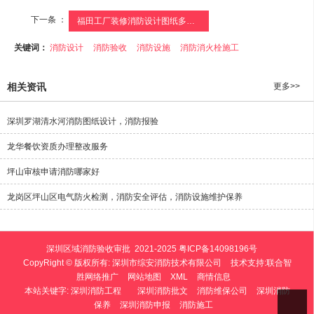
下一条 ：
福田工厂装修消防设计图纸多少钱
关键词：
消防设计
消防验收
消防设施
消防消火栓施工
相关资讯
更多>>
深圳罗湖清水河消防图纸设计，消防报验
龙华餐饮资质办理整改服务
坪山审核申请消防哪家好
龙岗区坪山区电气防火检测，消防安全评估，消防设施维护保养
深圳区域消防验收审批 2021-2025
粤ICP备14098196号
CopyRight © 版权所有:
深圳市综安消防技术有限公司
技术支持:
联合智
胜网络推广
网站地图
XML
商情信息
本站关键字:
深圳消防工程
深圳消防批文
消防维保公司
深圳消防
保养
深圳消防申报
消防施工