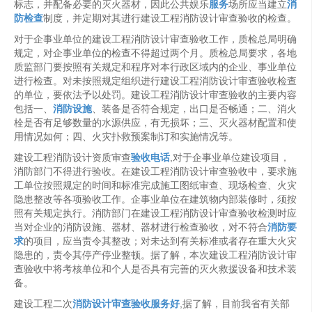
标志，并配备必要的灭火器材，因此公共娱乐
服务
场所应当建立
消
防检查
制度，并定期对其进行建设工程消防设计审查验收的检查。
对于企事业单位的建设工程消防设计审查验收工作，质检总局明确
规定，对企事业单位的检查不得超过两个月。质检总局要求，各地
质监部门要按照有关规定和程序对本行政区域内的企业、事业单位
进行检查。对未按照规定组织进行建设工程消防设计审查验收检查
的单位，要依法予以处罚。建设工程消防设计审查验收的主要内容
包括一、
消防设施
、装备是否符合规定，出口是否畅通；二、消火
栓是否有足够数量的水源供应，有无损坏；三、灭火器材配置和使
用情况如何；四、火灾扑救预案制订和实施情况等。
建设工程消防设计资质审查
验收电话
,对于企事业单位建设项目，
消防部门不得进行验收。在建设工程消防设计审查验收中，要求施
工单位按照规定的时间和标准完成施工图纸审查、现场检查、火灾
隐患整改等各项验收工作。企事业单位在建筑物内部装修时，须按
照有关规定执行。消防部门在建设工程消防设计审查验收检测时应
当对企业的消防设施、器材、器材进行检查验收，对不符合
消防要
求
的项目，应当责令其整改；对未达到有关标准或者存在重大火灾
隐患的，责令其停产停业整顿。据了解，本次建设工程消防设计审
查验收中将考核单位和个人是否具有完善的灭火救援设备和技术装
备。
建设工程二次
消防设计审查验收服务好
,据了解，目前我省有关部