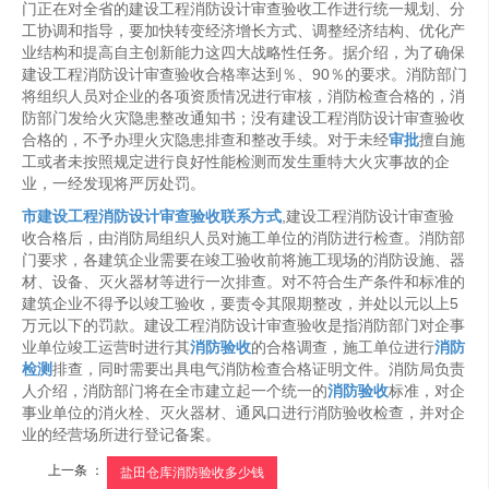
门正在对全省的建设工程消防设计审查验收工作进行统一规划、分
工协调和指导，要加快转变经济增长方式、调整经济结构、优化产
业结构和提高自主创新能力这四大战略性任务。据介绍，为了确保
建设工程消防设计审查验收合格率达到％、90％的要求。消防部门
将组织人员对企业的各项资质情况进行审核，消防检查合格的，消
防部门发给火灾隐患整改通知书；没有建设工程消防设计审查验收
合格的，不予办理火灾隐患排查和整改手续。对于未经
审批
擅自施
工或者未按照规定进行良好性能检测而发生重特大火灾事故的企
业，一经发现将严厉处罚。
市建设工程消防设计审查验收联系方式
,建设工程消防设计审查验
收合格后，由消防局组织人员对施工单位的消防进行检查。消防部
门要求，各建筑企业需要在竣工验收前将施工现场的消防设施、器
材、设备、灭火器材等进行一次排查。对不符合生产条件和标准的
建筑企业不得予以竣工验收，要责令其限期整改，并处以元以上5
万元以下的罚款。建设工程消防设计审查验收是指消防部门对企事
业单位竣工运营时进行其
消防验收
的合格调查，施工单位进行
消防
检测
排查，同时需要出具电气消防检查合格证明文件。消防局负责
人介绍，消防部门将在全市建立起一个统一的
消防验收
标准，对企
事业单位的消火栓、灭火器材、通风口进行消防验收检查，并对企
业的经营场所进行登记备案。
上一条 ：
盐田仓库消防验收多少钱