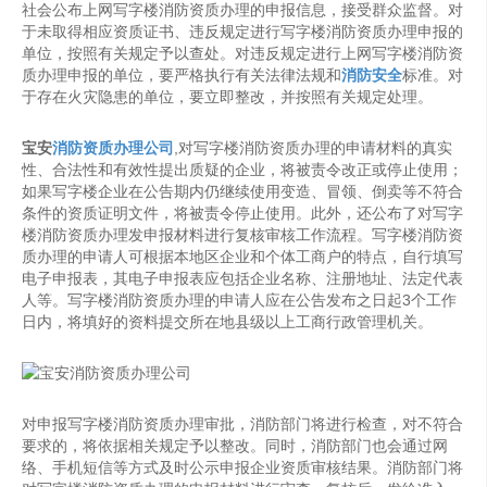
社会公布上网写字楼消防资质办理的申报信息，接受群众监督。对
于未取得相应资质证书、违反规定进行写字楼消防资质办理申报的
单位，按照有关规定予以查处。对违反规定进行上网写字楼消防资
质办理申报的单位，要严格执行有关法律法规和
消防安全
标准。对
于存在火灾隐患的单位，要立即整改，并按照有关规定处理。
宝安
消防资质办理公司
,对写字楼消防资质办理的申请材料的真实
性、合法性和有效性提出质疑的企业，将被责令改正或停止使用；
如果写字楼企业在公告期内仍继续使用变造、冒领、倒卖等不符合
条件的资质证明文件，将被责令停止使用。此外，还公布了对写字
楼消防资质办理发申报材料进行复核审核工作流程。写字楼消防资
质办理的申请人可根据本地区企业和个体工商户的特点，自行填写
电子申报表，其电子申报表应包括企业名称、注册地址、法定代表
人等。写字楼消防资质办理的申请人应在公告发布之日起3个工作
日内，将填好的资料提交所在地县级以上工商行政管理机关。
对申报写字楼消防资质办理审批，消防部门将进行检查，对不符合
要求的，将依据相关规定予以整改。同时，消防部门也会通过网
络、手机短信等方式及时公示申报企业资质审核结果。消防部门将