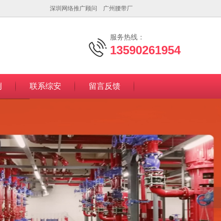
深圳网络推广顾问
广州腰带厂
服务热线：
13590261954
例
联系综安
留言反馈