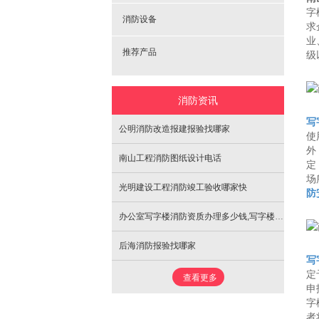
字
消防设备
求
业
推荐产品
级
消防资讯
写
公明消防改造报建报验找哪家
使
外
南山工程消防图纸设计电话
定
场
光明建设工程消防竣工验收哪家快
防
办公室写字楼消防资质办理多少钱,写字楼资质办理消防电话
后海消防报验找哪家
写
定
查看更多
申
字
者