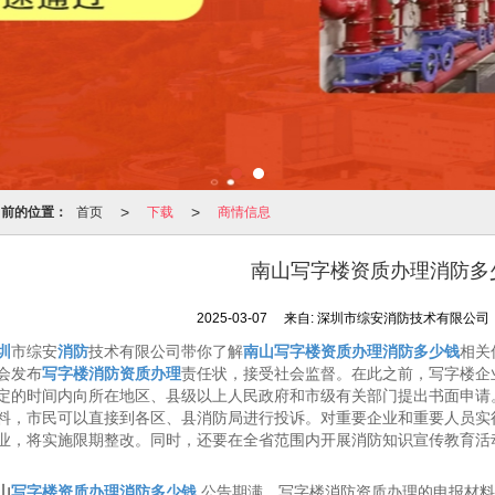
>
>
当前的位置：
首页
下载
商情信息
南山写字楼资质办理消防多
2025-03-07
来自:
深圳市综安消防技术有限公司
圳
市综安
消防
技术有限公司带你了解
南山写字楼资质办理消防多少钱
相关
会发布
写字楼
消防资质办理
责任状，接受社会监督。在此之前，写字楼企
定的时间内向所在地区、县级以上人民政府和市级有关部门提出书面申请
料，市民可以直接到各区、县消防局进行投诉。对重要企业和重要人员实
业，将实施限期整改。同时，还要在全省范围内开展消防知识宣传教育活
山
写字楼资质办理消防多少钱
,公告期满，写字楼消防资质办理的申报材