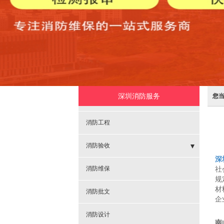
深圳消防服务
您
消防工程
消防验收
深
- 消火栓系统验收
消防维保
社
规
材
- 工程消防验收
消防批文
企
消防设计
南