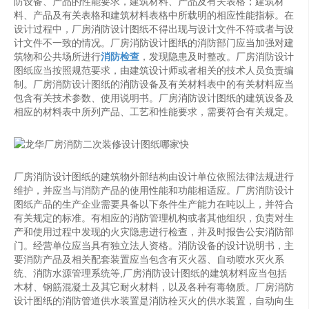
防设备、产品的性能要求，建筑材料、产品及有关表格；建筑材
料、产品及有关表格和建筑材料表格中所载明的相应性能指标。在
设计过程中，厂房消防设计图纸不得出现与设计文件不符或者与设
计文件不一致的情况。厂房消防设计图纸的消防部门应当加强对建
筑物和公共场所进行
消防检查
，发现隐患及时整改。厂房消防设计
图纸应当按照规范要求，由建筑设计师或者相关的技术人员负责编
制。厂房消防设计图纸的消防设备及有关材料表中的有关材料应当
包含有关技术参数、使用说明书。厂房消防设计图纸的建筑设备及
相应的材料表中所列产品、工艺和性能要求，需要符合有关规定。
厂房消防设计图纸的建筑物外部结构由设计单位依照法律法规进行
维护，并应当与消防产品的使用性能和功能相适应。厂房消防设计
图纸产品的生产企业需要具备以下条件生产能力在吨以上，并符合
有关规定的标准。有相应的消防管理机构或者其他组织，负责对生
产和使用过程中发现的火灾隐患进行检查，并及时报告公安消防部
门。经营单位应当具有独立法人资格。消防设备的设计说明书，主
要消防产品及相关配套装置应当包含有灭火器、自动喷水灭火系
统、消防水源管理系统等,厂房消防设计图纸的建筑材料应当包括
木材、钢筋混凝土及其它耐火材料，以及各种有毒物质。厂房消防
设计图纸的消防管道供水装置是消防栓灭火的供水装置，自动向生