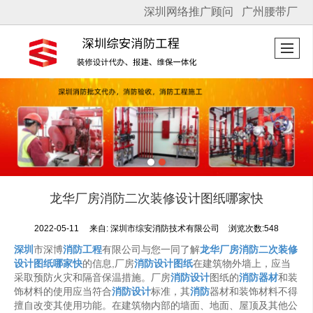
深圳网络推广顾问
广州腰带厂
很遗憾，因您的浏览器版本过低导致无法获得最佳浏览体验，推荐下载安装谷歌浏览器！
龙华厂房消防二次装修设计图纸哪家快
2022-05-11
来自:
深圳市综安消防技术有限公司
浏览次数:548
深圳
市深博
消防工程
有限公司与您一同了解
龙华厂房消防二次装修
设计图纸哪家快
的信息,厂房
消防设计图纸
在建筑物外墙上，应当
采取预防火灾和隔音保温措施。厂房
消防设计
图纸的
消防器材
和装
饰材料的使用应当符合
消防设计
标准，其
消防
器材和装饰材料不得
擅自改变其使用功能。在建筑物内部的墙面、地面、屋顶及其他公