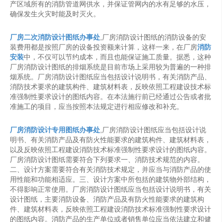
产区域所有的消防管道网供水，并保证管网内的水有足够的水压，
确保发生火灾时能及时灭火。
厂房二次消防设计图纸办事处
,厂房消防设计图纸的消防设备的安
装费用都是按照厂房的设备投资额来计算，这样一来，在厂房
消防
安装
中，不仅可以节约成本，而且也能保证施工质量。据悉，这种
厂房消防设计图纸的排烟系统是目前市场上采用较为普遍的一种排
烟系统。厂房消防设计图纸应当包括设计说明书，有关消防产品、
消防技术要求的建筑构件、建筑材料表，反映依照工程建设技术标
准强制性要求设计的图纸内容。在本法施行前已经通过公告或者批
准施工的项目，应当按照本法规定进行相应修改和补充。
厂房消防设计专用图纸办事处
,厂房消防设计图纸应当包括设计说
明书、有关消防产品及有防火性能要求的建筑构件、建筑材料表，
以及反映依照工程建设消防技术标准强制性要求设计的图纸内容。
厂房消防设计图纸需要符合下列要求一、消防技术规范的内容。
二、设计方案需要符合有关消防技术规定，并应当与消防产品的使
用性能和功能相适应。三、设计方案中所包括的建筑物外部结构，
不得影响正常使用。厂房消防设计图纸应当包括设计说明书，有关
设计图纸，主要消防设备、消防产品及有防火性能要求的建筑构
件、建筑材料表，反映依照工程建设消防技术标准强制性要求设计
的图纸内容。消防产品的生产单位或者销售单位应当依法建立和健