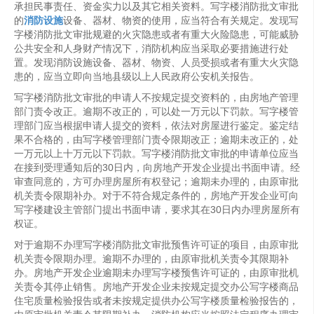
承担民事责任、资金实力以及其它相关资料。写字楼消防批文审批
的
消防设施
设备、器材、物资的使用，应当符合有关规定。发现写
字楼消防批文审批规避的火灾隐患或者有重大火险隐患，可能威胁
公共安全和人身财产情况下，消防机构应当采取必要措施进行处
置。发现消防设施设备、器材、物资、人员受损或者有重大火灾隐
患的，应当立即向当地县级以上人民政府公安机关报告。
写字楼消防批文审批的申请人不按规定提交资料的，由房地产管理
部门责令改正。逾期不改正的，可以处一万元以下罚款。写字楼管
理部门应当根据申请人提交的资料，依法对房屋进行鉴定。鉴定结
果不合格的，由写字楼管理部门责令限期改正；逾期未改正的，处
一万元以上十万元以下罚款。写字楼消防批文审批的申请单位应当
在接到受理通知后的30日内，向房地产开发企业提出书面申请。经
审查同意的，方可办理房屋所有权登记；逾期未办理的，由原审批
机关责令限期补办。对于不符合规定条件的，房地产开发企业可向
写字楼建设主管部门提出书面申请，要求其在30日内办理房屋所有
权证。
对于逾期不办理写字楼消防批文审批预售许可证的项目，由原审批
机关责令限期办理。逾期不办理的，由原审批机关责令其限期补
办。房地产开发企业逾期未办理写字楼预售许可证的，由原审批机
关责令其停止销售。房地产开发企业未按规定提交办公写字楼商品
住宅质量检验报告或者未按规定提供办公写字楼质量检验报告的，