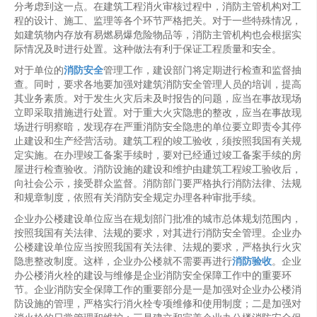
分考虑到这一点。在建筑工程消火审核过程中，消防主管机构对工
程的设计、施工、监理等各个环节严格把关。对于一些特殊情况，
如建筑物内存放有易燃易爆危险物品等，消防主管机构也会根据实
际情况及时进行处置。这种做法有利于保证工程质量和安全。
对于单位的
消防安全
管理工作，建设部门将定期进行检查和监督抽
查。同时，要求各地要加强对建筑消防安全管理人员的培训，提高
其业务素质。对于发生火灾后未及时报告的问题，应当在事故现场
立即采取措施进行处置。对于重大火灾隐患的整改，应当在事故现
场进行明察暗，发现存在严重消防安全隐患的单位要立即责令其停
止建设和生产经营活动。建筑工程的竣工验收，须按照我国有关规
定实施。在办理竣工备案手续时，要对已经通过竣工备案手续的房
屋进行检查验收。消防设施的建设和维护由建筑工程竣工验收后，
向社会公示，接受群众监督。消防部门要严格执行消防法律、法规
和规章制度，依照有关消防安全规定办理各种审批手续。
企业办公楼建设单位应当在规划部门批准的城市总体规划范围内，
按照我国有关法律、法规的要求，对其进行消防安全管理。企业办
公楼建设单位应当按照我国有关法律、法规的要求，严格执行火灾
隐患整改制度。这样，企业办公楼就不需要再进行
消防验收
。企业
办公楼消火栓的建设与维修是企业消防安全保障工作中的重要环
节。企业消防安全保障工作的重要部分是一是加强对企业办公楼消
防设施的管理，严格实行消火栓专项维修和使用制度；二是加强对