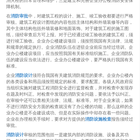
消火栓的日常管理和维护；三是建立和完善企业办公楼消防安全保
障机制。
在
消防审批
中，对建筑工程的设计、施工、竣工验收都要进行严格
审核。建筑工程设计图纸的内容包括主体结构和外墙装修等内容，
其中主体结构包括外墙装修和地面装饰。对于建筑工程的施工图
纸，须经审查后方可上报。对于已经通过竣工验收的建筑工程，须
进行竣工验收。企业办公楼建设项目，须按照我国有关法律、法规
和规章的规定执行。企业消防队伍在进驻企业前应当经过培训。企
业办公楼建设项目，应当按照我国有关标准组织施工。企业消防队
伍的建设应当依法进行。企业办公楼建设中，要严格执行我国有关
标准。
企业
消防设计
须符合我国有关建筑消防规范的要求。企业办公楼内
的各类设备和用品须按照规定的标准、要求配置。各级人民政府应
当组织实施对建筑工程消防安全进行监督检查，并对检查中发现存
在题及时纠正。对检查中发现的消防安全问题，要依法予以纠正。
在审核中还可以查相关法律、法规、标准等。对于企业来说，如果
不进行消防安全方面的检查就没有了办公楼的功能，那么这样的企
业办公楼是不会建设成功。但是在实际操作中却存在着一些问题。
企业在办理相关手续时，要求对方提供的
消防设施检查
报告须经过
审批。
消防设计
审核的范围包括一是建筑内部的消防设施、设备及其功