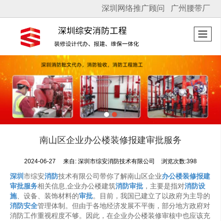
深圳网络推广顾问
广州腰带厂
很遗憾，因您的浏览器版本过低导致无法获得最佳浏览体验，推荐下载安装谷歌浏览器！
南山区企业办公楼装修报建审批服务
2024-06-27
来自:
深圳市综安消防技术有限公司
浏览次数:398
深圳
市综安
消防
技术有限公司带你了解南山区企业
办公楼装修报建
审批服务
相关信息,企业办公楼建筑
消防审批
，主要是指对
消防设
施
、设备、装饰材料的
审批
。目前，我国已建立了以政府为主导的
消防安全
管理体制。但由于各地经济发展不平衡，部分地方政府对
消防工作重视程度不够。因此，在企业办公楼装修审核中也应该充