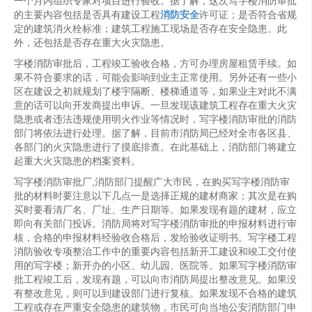
一个月内组织专家对项目进行验收。据了解，这次写字楼消防审批
的主要内容包括是否具有建设工程
消防安全
许可证；是否符合省规
定的建筑消火栓标准；建筑工程施工现场是否存在安全隐患。此
外，还包括是否存在重大火灾隐患。
字楼消防审批后，工程竣工验收合格，方可办理房屋租赁手续。如
果不符合要求的话，可能会影响到业主正常使用。另外还有一些小
区在建设之初就规划了楼宇隔断、楼梯通道等，如果业主对此不满
意的话可以向开发商提出申诉。一旦发现该建筑工程存在重大火灾
隐患或者违法违规使用明火作业等情况时，写字楼消防审批的消防
部门将依法进行处理。据了解，目前市消防局已经对全市各区县、
各部门的火灾隐患进行了摸底排查。在此基础上，消防部门将建立
起重大火灾隐患的档案资料。
写字楼消防审批厂,消防部门提醒广大市民，在购买写字楼消防审
批的材料时要注意以下几点一是选择正规的建材商家；其次是在购
买时要看清厂名、厂址、生产日期等。如果发现有题的建材，应立
即向有关部门投诉。消防局将对写字楼消防审批的申报材料进行审
核，合格的申报材料经验收合格后，发给验收证明书。写字楼工程
消防验收专项整治工作中的重要内容包括新开工建设和竣工交付使
用的写字楼；新开办的小区、幼儿园、医院等。如果写字楼消防审
批工程竣工后，发现有题，可以向市消防局提出整改意见。如果没
有整改意见，则可以到建设部门进行复核。如果发现不合格的建筑
工程或存在严重安全隐患的建筑物，市民可向当地公安消防部门申