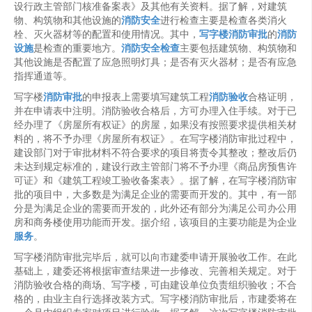
设行政主管部门核准备案表》及其他有关资料。据了解，对建筑
物、构筑物和其他设施的
消防安全
进行检查主要是检查各类消火
栓、灭火器材等的配置和使用情况。其中，
写字楼
消防审批
的
消防
设施
是检查的重要地方。
消防安全检查
主要包括建筑物、构筑物和
其他设施是否配置了应急照明灯具；是否有灭火器材；是否有应急
指挥通道等。
写字楼
消防审批
的申报表上需要填写建筑工程
消防验收
合格证明，
并在申请表中注明。消防验收合格后，方可办理入住手续。对于已
经办理了《房屋所有权证》的房屋，如果没有按照要求提供相关材
料的，将不予办理《房屋所有权证》。在写字楼消防审批过程中，
建设部门对于审批材料不符合要求的项目将责令其整改；整改后仍
未达到规定标准的，建设行政主管部门将不予办理《商品房预售许
可证》和《建筑工程竣工验收备案表》。据了解，在写字楼消防审
批的项目中，大多数是为满足企业的需要而开发的。其中，有一部
分是为满足企业的需要而开发的，此外还有部分为满足公司办公用
房和商务楼使用功能而开发。据介绍，该项目的主要功能是为企业
服务
。
写字楼消防审批完毕后，就可以向市建委申请开展验收工作。在此
基础上，建委还将根据审查结果进一步修改、完善相关规定。对于
消防验收合格的商场、写字楼，可由建设单位负责组织验收；不合
格的，由业主自行选择改装方式。写字楼消防审批后，市建委将在