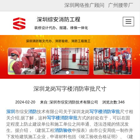
深圳网络推广顾问
广州腰带厂
很遗憾，因您的浏览器版本过低导致无法获得最佳浏览体验，推荐下载安装谷歌浏览器！
深圳龙岗写字楼消防审批尺寸
2024-02-20
来自:
深圳市综安消防技术有限公司
浏览次数:346
深圳
市综安
消防
技术有限公司关于深圳龙岗
写字楼消防审批
尺寸相
关介绍,据了解，这种
写字楼消防
审批
方式的好处在于，可以在固
定程度上防止建设单位和施工单位之间串通、违法违规的情况发
生。据介绍，《建筑工程
消防验收
申报表》由市公安局统一制作并
下发给建筑施工企业，申请材料包括《竣工验收合格证明》、《建