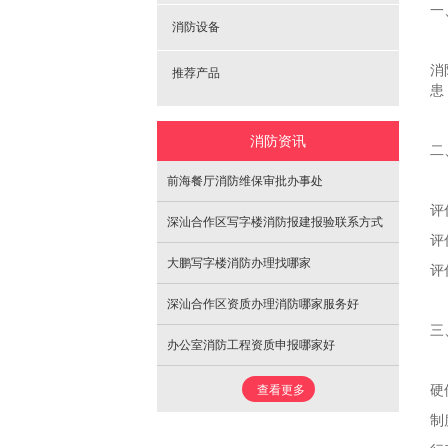
一
消防设备
消
推荐产品
患
消防资讯
二
前海餐厅消防维保审批办事处
评
深汕合作区写字楼消防报建报验联系方式
评
大鹏写字楼消防办理找哪家
评
深汕合作区资质办理消防哪家服务好
三
办公室消防工程资质申报哪家好
硬
查看更多
制