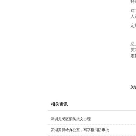
持
建
人
定
总
灾
定
关
相关资讯
深圳龙岗区消防批文办理
罗湖黄贝岭办公室，写字楼消防审批