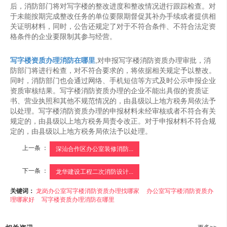
后，消防部门将对写字楼的整改进度和整改情况进行跟踪检查。对
于未能按期完成整改任务的单位要限期督促其补办手续或者提供相
关证明材料，同时，公告还规定了对于不符合条件、不符合法定资
格条件的企业要限制其参与经营。
写字楼资质办理消防在哪里
,对申报写字楼消防资质办理审批，消
防部门将进行检查，对不符合要求的，将依据相关规定予以整改。
同时，消防部门也会通过网络、手机短信等方式及时公示申报企业
资质审核结果。写字楼消防资质办理的企业不能出具假的资质证
书、营业执照和其他不规范情况的，由县级以上地方税务局依法予
以处理。写字楼消防资质办理的申报材料未经审核或者不符合有关
规定的，由县级以上地方税务局责令改正。对于申报材料不符合规
定的，由县级以上地方税务局依法予以处理。
上一条 ：
深汕合作区办公室装修消防...
下一条 ：
龙华建设工程二次消防设计...
关键词：
龙岗办公室写字楼消防资质办理找哪家
办公室写字楼消防资质办
理哪家好
写字楼资质办理消防在哪里