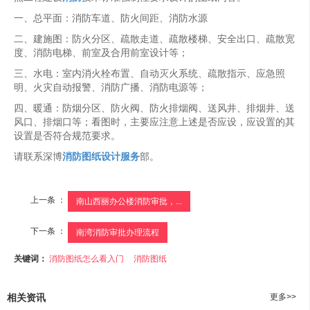
一、总平面：消防车道、防火间距、消防水源
二、建施图：防火分区、疏散走道、疏散楼梯、安全出口、疏散宽
度、消防电梯、前室及合用前室设计等；
三、水电：室内消火栓布置、自动灭火系统、疏散指示、应急照
明、火灾自动报警、消防广播、消防电源等；
四、暖通：防烟分区、防火阀、防火排烟阀、送风井、排烟井、送
风口、排烟口等；看图时，主要应注意上述是否应设，应设置的其
设置是否符合规范要求。
请联系深博
消防图纸设计服务
部。
上一条 ：
南山西丽办公楼消防审批，...
下一条 ：
南湾消防审批办理流程
关键词：
消防图纸怎么看入门
消防图纸
相关资讯
更多>>